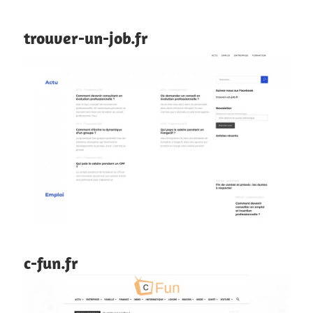
trouver-un-job.fr
c-fun.fr