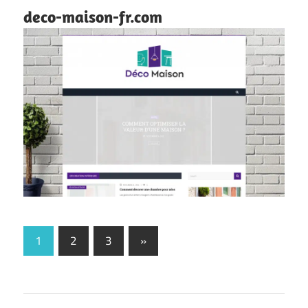
deco-maison-fr.com
Pagination
Next
1
2
3
»
Posts
des
publications